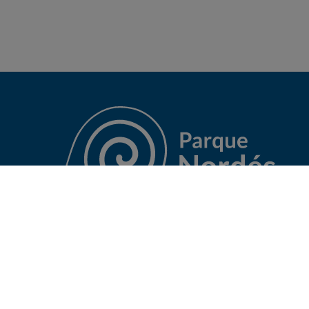
Copyright © 2026 Parque Nordés. Todos los
derechos reservados |
Aviso Legal
·
Política de
Privacidad
·
Política de Cookies