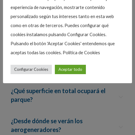
¿Cuánto miden los aerogeneradores
experiencia de navegación, mostrarte contenido
de viento?
personalizado según tus intereses tanto en esta web
como en otras de terceros. Puedes configurar qué
¿Cuántos aerogeneradores habrá en
cookies instalamos pulsando Configurar Cookies.
total?
Pulsando el botón 'Aceptar Cookies' entendemos que
aceptas todas las cookies. Política de Cookies
¿Cuánta distancia habrá entre
aerogeneradores?
Configurar Cookies
Aceptar todo
¿Qué superficie en total ocupará el
parque?
¿Desde dónde se verán los
aerogeneradores?