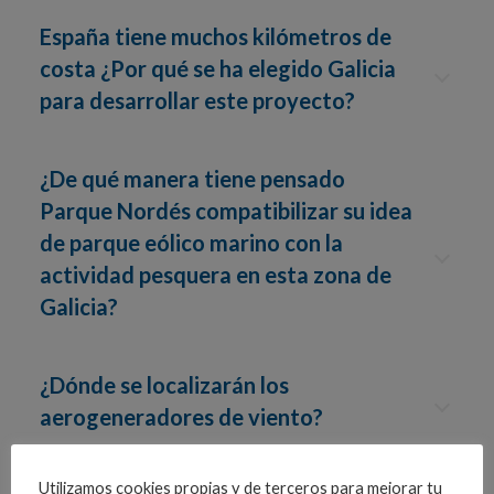
España tiene muchos kilómetros de
costa ¿Por qué se ha elegido Galicia
para desarrollar este proyecto?
¿De qué manera tiene pensado
Parque Nordés compatibilizar su idea
de parque eólico marino con la
actividad pesquera en esta zona de
Galicia?
¿Dónde se localizarán los
aerogeneradores de viento?
Utilizamos cookies propias y de terceros para mejorar tu