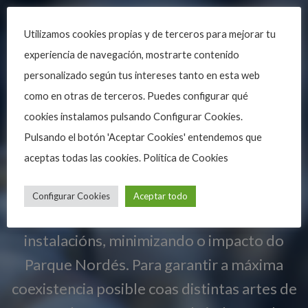
Utilizamos cookies propias y de terceros para mejorar tu
experiencia de navegación, mostrarte contenido
personalizado según tus intereses tanto en esta web
como en otras de terceros. Puedes configurar qué
cookies instalamos pulsando Configurar Cookies.
Pulsando el botón 'Aceptar Cookies' entendemos que
aceptas todas las cookies. Política de Cookies
A tecnoloxía flotante permite a
Configurar Cookies
Aceptar todo
convivencia do ecosistema mariño coas
instalacións, minimizando o impacto do
Parque Nordés. Para garantir a máxima
coexistencia posible coas distintas artes de