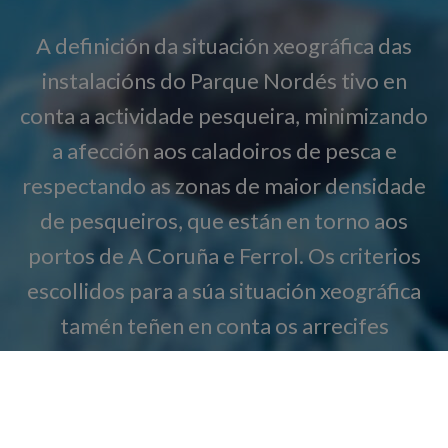
A definición da situación xeográfica das
instalacións do Parque Nordés tivo en
conta a actividade pesqueira, minimizando
a afección aos caladoiros de pesca e
respectando as zonas de maior densidade
de pesqueiros, que están en torno aos
portos de A Coruña e Ferrol. Os criterios
escollidos para a súa situación xeográfica
tamén teñen en conta os arrecifes
artificiais, recintos ou gaiolas destinadas á
acuicultura, así como ás instalacións de
cultivo de marisco. Máis alá dos criterios